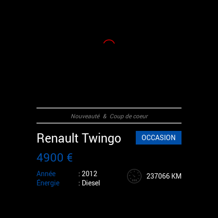
Nouveauté
&
Coup de coeur
Renault Twingo
OCCASION
4900 €
Année
: 2012
237066 KM
Énergie
: Diesel