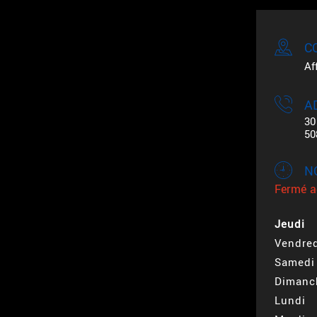
C
Af
A
30
50
N
Fermé a
Jeudi
Vendred
Samedi
Dimanc
Lundi